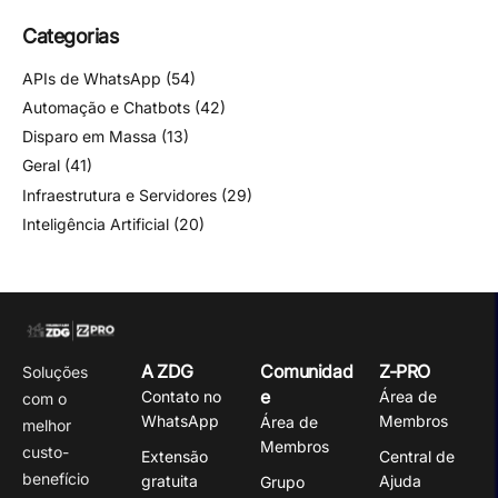
Categorias
APIs de WhatsApp
(54)
Automação e Chatbots
(42)
Disparo em Massa
(13)
Geral
(41)
Infraestrutura e Servidores
(29)
Inteligência Artificial
(20)
A ZDG
Comunidad
Z-PRO
Soluções
e
Contato no
Área de
com o
WhatsApp
Membros
Área de
melhor
Membros
custo-
Extensão
Central de
benefício
gratuita
Ajuda
Grupo