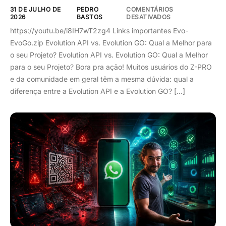
31 DE JULHO DE
PEDRO
COMENTÁRIOS
2026
BASTOS
DESATIVADOS
https://youtu.be/i8IH7wT2zg4 Links importantes Evo-
EvoGo.zip Evolution API vs. Evolution GO: Qual a Melhor para
o seu Projeto? Evolution API vs. Evolution GO: Qual a Melhor
para o seu Projeto? Bora pra ação! Muitos usuários do Z-PRO
e da comunidade em geral têm a mesma dúvida: qual a
diferença entre a Evolution API e a Evolution GO? […]