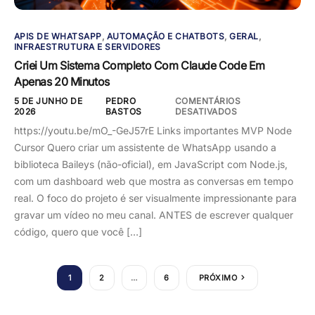
APIS DE WHATSAPP
,
AUTOMAÇÃO E CHATBOTS
,
GERAL
,
INFRAESTRUTURA E SERVIDORES
Criei Um Sistema Completo Com Claude Code Em
Apenas 20 Minutos
5 DE JUNHO DE
PEDRO
COMENTÁRIOS
2026
BASTOS
DESATIVADOS
https://youtu.be/mO_-GeJ57rE Links importantes MVP Node
Cursor Quero criar um assistente de WhatsApp usando a
biblioteca Baileys (não-oficial), em JavaScript com Node.js,
com um dashboard web que mostra as conversas em tempo
real. O foco do projeto é ser visualmente impressionante para
gravar um vídeo no meu canal. ANTES de escrever qualquer
código, quero que você […]
1
2
…
6
PRÓXIMO