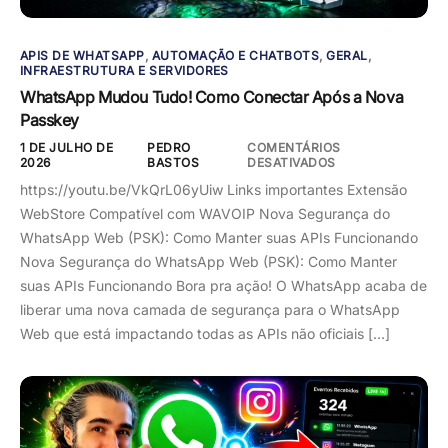
APIS DE WHATSAPP
,
AUTOMAÇÃO E CHATBOTS
,
GERAL
,
INFRAESTRUTURA E SERVIDORES
WhatsApp Mudou Tudo! Como Conectar Após a Nova
Passkey
1 DE JULHO DE
PEDRO
COMENTÁRIOS
2026
BASTOS
DESATIVADOS
https://youtu.be/VkQrL06yUiw Links importantes Extensão
WebStore Compatível com WAVOIP Nova Segurança do
WhatsApp Web (PSK): Como Manter suas APIs Funcionando
Nova Segurança do WhatsApp Web (PSK): Como Manter
suas APIs Funcionando Bora pra ação! O WhatsApp acaba de
liberar uma nova camada de segurança para o WhatsApp
Web que está impactando todas as APIs não oficiais […]