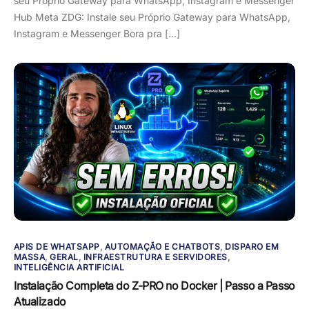
seu Próprio Gateway para WhatsApp, Instagram e Messenger
Hub Meta ZDG: Instale seu Próprio Gateway para WhatsApp,
Instagram e Messenger Bora pra […]
APIS DE WHATSAPP
,
AUTOMAÇÃO E CHATBOTS
,
DISPARO EM
MASSA
,
GERAL
,
INFRAESTRUTURA E SERVIDORES
,
INTELIGÊNCIA ARTIFICIAL
Instalação Completa do Z-PRO no Docker | Passo a Passo
Atualizado