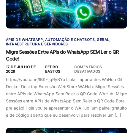
APIS DE WHATSAPP
,
AUTOMAÇÃO E CHATBOTS
,
GERAL
,
INFRAESTRUTURA E SERVIDORES
Migre Sessões Entre APIs do WhatsApp SEM Ler o QR
Code!
17 DE JULHO DE
PEDRO
COMENTÁRIOS
2026
BASTOS
DESATIVADOS
https://youtu.be/IBKF_qRyBYo Links importantes WaHub Git
Docker Desktop Extensão WebStore WAHub: Migre Sessões
entre APIs de WhatsApp Sem Reler o QR Code WAHub: Migre
Sessões entre APIs de WhatsApp Sem Reler o QR Code Bora
pra ação! Hoje vou te apresentar o WAHub, um painel gratuito
e de código aberto que eu desenvolvi para resolver um […]