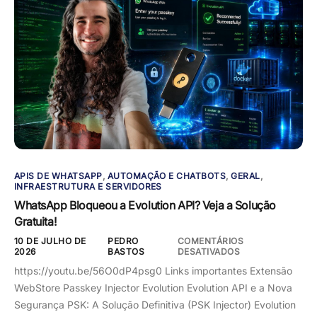
APIS DE WHATSAPP
,
AUTOMAÇÃO E CHATBOTS
,
GERAL
,
INFRAESTRUTURA E SERVIDORES
WhatsApp Bloqueou a Evolution API? Veja a Solução
Gratuita!
10 DE JULHO DE
PEDRO
COMENTÁRIOS
2026
BASTOS
DESATIVADOS
https://youtu.be/56O0dP4psg0 Links importantes Extensão
WebStore Passkey Injector Evolution Evolution API e a Nova
Segurança PSK: A Solução Definitiva (PSK Injector) Evolution