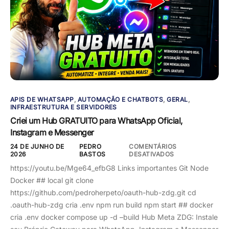
APIS DE WHATSAPP
,
AUTOMAÇÃO E CHATBOTS
,
GERAL
,
INFRAESTRUTURA E SERVIDORES
Criei um Hub GRATUITO para WhatsApp Oficial,
Instagram e Messenger
24 DE JUNHO DE
PEDRO
COMENTÁRIOS
2026
BASTOS
DESATIVADOS
https://youtu.be/Mge64_efbG8 Links importantes Git Node
Docker ## local git clone
https://github.com/pedroherpeto/oauth-hub-zdg.git cd
.oauth-hub-zdg cria .env npm run build npm start ## docker
cria .env docker compose up -d –build Hub Meta ZDG: Instale