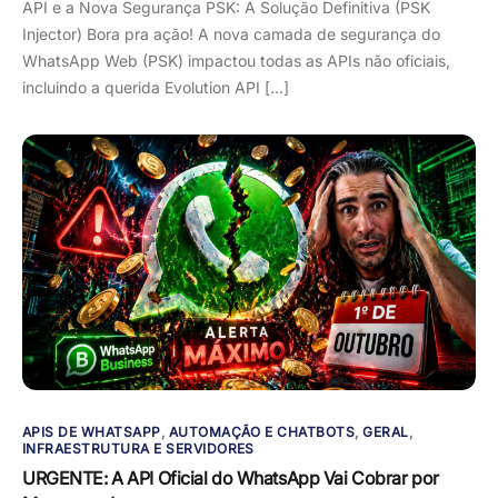
API e a Nova Segurança PSK: A Solução Definitiva (PSK
Injector) Bora pra ação! A nova camada de segurança do
WhatsApp Web (PSK) impactou todas as APIs não oficiais,
incluindo a querida Evolution API […]
APIS DE WHATSAPP
,
AUTOMAÇÃO E CHATBOTS
,
GERAL
,
INFRAESTRUTURA E SERVIDORES
URGENTE: A API Oficial do WhatsApp Vai Cobrar por