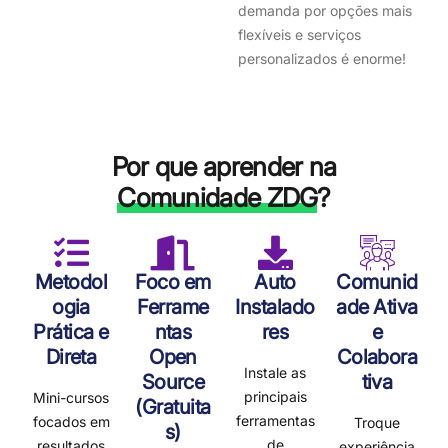
demanda por opções mais
flexíveis e serviços
personalizados é enorme!
Por que aprender na
Comunidade ZDG
?
Metodol
Foco em
Auto
Comunid
ogia
Ferrame
Instalado
ade Ativa
Prática e
ntas
res
e
Direta
Open
Colabora
Instale as
Source
tiva
principais
Mini-cursos
(Gratuita
ferramentas
focados em
Troque
s)
de
resultados
experiência