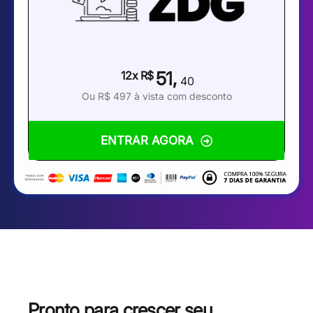
51,
12x R$
40
Ou R$ 497 à vista com desconto
ENTRAR AGORA
Pronto para crescer seu