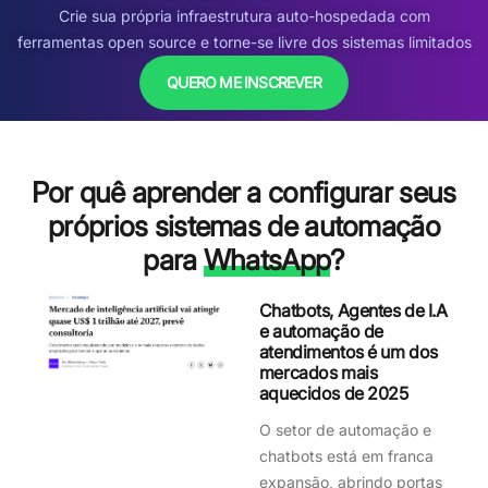
Crie sua própria infraestrutura auto-hospedada com
ferramentas open source e torne-se livre dos sistemas limitados
QUERO ME INSCREVER
Por quê aprender a configurar seus
próprios sistemas de automação
para
WhatsApp
?
Chatbots, Agentes de I.A
e automação de
atendimentos é um dos
mercados mais
aquecidos de 2025
O setor de automação e
chatbots está em franca
expansão, abrindo portas