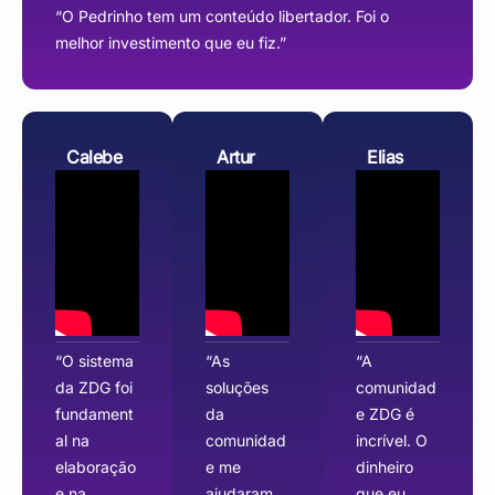
“O Pedrinho tem um conteúdo libertador. Foi o
melhor investimento que eu fiz.”
Calebe
Artur
Elias
“O sistema
“As
“A
da ZDG foi
soluções
comunidad
fundament
da
e ZDG é
al na
comunidad
incrível. O
elaboração
e me
dinheiro
e na
ajudaram
que eu