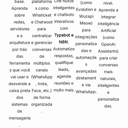
Crie fluxos
base.
plataforma
(como
nível.
inteligentes
Aprenda
s como
Evolution e
Aprenda a
e chatbots
sobre
Whaticket
Wuzapi
integrar
interativos
redes,
e Chatwoot
Meow)
Inteligência
com
servidores
para
para
Artificial
Typebot e
e a
centralizar
integrações
(como
N8N
.
arquitetura
e gerenciar
personaliza
OpenAI
Automatize
por trás
conversas
das e
Assistants)
respostas,
das
de
automaçõe
para criar
qualifique
ferramenta
múltiplos
s
conversas
leads,
s que você
canais
avançadas
mais
agende
vai usar e
(WhatsApp
diretament
naturais,
reuniões e
desvende a
, Insta,
e via
inteligentes
muito mais.
caixa preta
Face, etc.)
WhatsApp.
e
dos
de forma
personaliza
sistemas
organizada
das.
de
.
mensageria
.