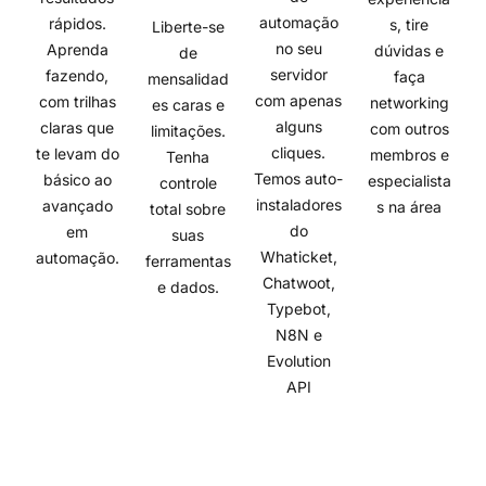
automação
rápidos.
s, tire
Liberte-se
no seu
Aprenda
dúvidas e
de
servidor
fazendo,
faça
mensalidad
com apenas
com trilhas
networking
es caras e
alguns
claras que
com outros
limitações.
cliques.
te levam do
membros e
Tenha
Temos auto-
básico ao
especialista
controle
instaladores
avançado
s na área
total sobre
do
em
suas
Whaticket,
automação.
ferramentas
Chatwoot,
e dados.
Typebot,
N8N e
Evolution
API