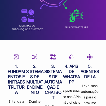
1.
2.
3.
4. APIS
5.
FUNDAM
SISTEMA
SISTEMA
DE
AGENTES
ENTOS E
S DE
S DE
WHATSA
DE I.A
INFRAES
MULTIAT
AUTOMA
PP
Leve suas
TRUTUR
ENDIME
ÇÃO E
Aprofunde-
automaçõe
A
NTO
CHATBO
se nas APIs
T
s para o
Entenda a
Domine
não oficiais
próximo