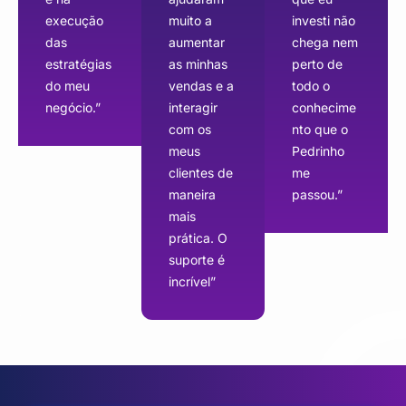
execução
muito a
investi não
das
aumentar
chega nem
estratégias
as minhas
perto de
do meu
vendas e a
todo o
negócio.”
interagir
conhecime
com os
nto que o
meus
Pedrinho
clientes de
me
maneira
passou.”​
mais
prática. O
suporte é
incrível”