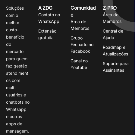
A ZDG
Comunidad
Z-PRO
Soluções
e
Contato no
Área de
com o
WhatsApp
Membros
Área de
melhor
Membros
custo-
Extensão
Central de
benefício
gratuita
Ajuda
Grupo
do
Fechado no
Roadmap e
Facebook
mercado
Atualizações
para quem
Canal no
Suporte para
faz gestão
Youtube
Assinantes
atendiment
os com
multi-
usuários e
chatbots no
Whatsapp
e outros
apps de
mensagem.