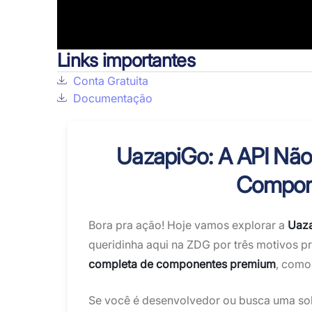
Links importantes
Conta Gratuita
Documentação
UazapiGo: A API Não 
Compon
Bora pra ação! Hoje vamos explorar a
Uaz
queridinha aqui na ZDG por três motivos pr
completa de componentes premium
, como
Se você é desenvolvedor ou busca uma sol